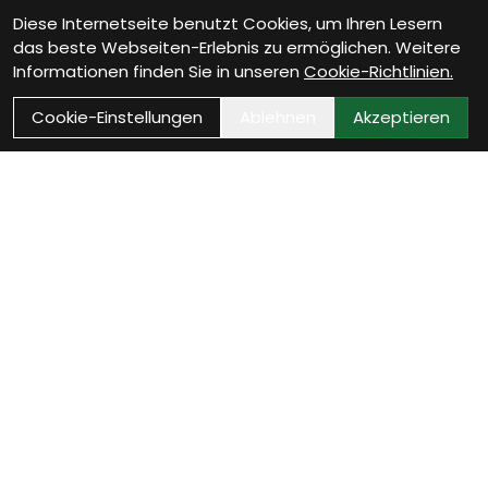
Diese Internetseite benutzt Cookies, um Ihren Lesern
das beste Webseiten-Erlebnis zu ermöglichen. Weitere
Informationen finden Sie in unseren
Cookie-Richtlinien.
Cookie-Einstellungen
Ablehnen
Akzeptieren
Wie können wir Dir
helfen?
E-Mail