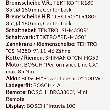
Bremsscheibe V.R.:
TEKTRO "TR180-
35", Ø 180 mm, Center Lock
Bremsscheibe H.R.:
TEKTRO "TR180-
35", Ø 180 mm, Center Lock
Schalthebel:
TEKTRO "SL-M350R"
Schaltwerk:
TEKTRO "RD-M350"
Zahnkranz / Riemenscheibe:
TEKTRO
"CS-M350-9", 11-46 Zähne
Kette / Riemen:
SHIMANO "CN-HG53"
Motor:
BOSCH "Performance Line CX",
max. 85 Nm
Akku:
BOSCH "PowerTube 500", 500 Wh
Ladegerät:
BOSCH 4 A
Remote:
BOSCH "BRC3300", Mini
Remote
Display:
BOSCH "Intuvia 100"