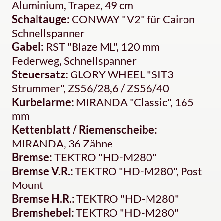
Aluminium, Trapez, 49 cm
Schaltauge:
CONWAY "V2" für Cairon
Schnellspanner
Gabel:
RST "Blaze ML", 120 mm
Federweg, Schnellspanner
Steuersatz:
GLORY WHEEL "SIT3
Strummer", ZS56/28,6 / ZS56/40
Kurbelarme:
MIRANDA "Classic", 165
mm
Kettenblatt / Riemenscheibe:
MIRANDA, 36 Zähne
Bremse:
TEKTRO "HD-M280"
Bremse V.R.:
TEKTRO "HD-M280", Post
Mount
Bremse H.R.:
TEKTRO "HD-M280"
Bremshebel:
TEKTRO "HD-M280"