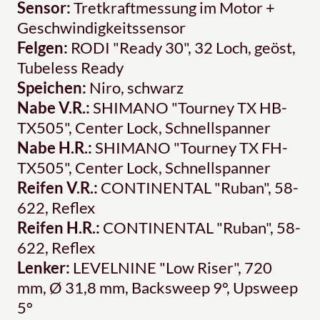
Sensor:
Tretkraftmessung im Motor +
Geschwindigkeitssensor
Felgen:
RODI "Ready 30", 32 Loch, geöst,
Tubeless Ready
Speichen:
Niro, schwarz
Nabe V.R.:
SHIMANO "Tourney TX HB-
TX505", Center Lock, Schnellspanner
Nabe H.R.:
SHIMANO "Tourney TX FH-
TX505", Center Lock, Schnellspanner
Reifen V.R.:
CONTINENTAL "Ruban", 58-
622, Reflex
Reifen H.R.:
CONTINENTAL "Ruban", 58-
622, Reflex
Lenker:
LEVELNINE "Low Riser", 720
mm, Ø 31,8 mm, Backsweep 9°, Upsweep
5°