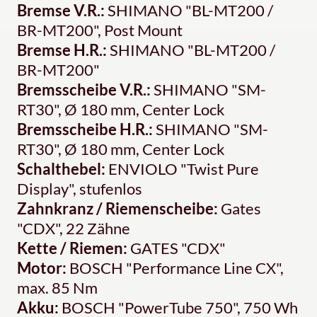
Bremse V.R.:
SHIMANO "BL-MT200 /
BR-MT200", Post Mount
Bremse H.R.:
SHIMANO "BL-MT200 /
BR-MT200"
Bremsscheibe V.R.:
SHIMANO "SM-
RT30", Ø 180 mm, Center Lock
Bremsscheibe H.R.:
SHIMANO "SM-
RT30", Ø 180 mm, Center Lock
Schalthebel:
ENVIOLO "Twist Pure
Display", stufenlos
Zahnkranz / Riemenscheibe:
Gates
"CDX", 22 Zähne
Kette / Riemen:
GATES "CDX"
Motor:
BOSCH "Performance Line CX",
max. 85 Nm
Akku:
BOSCH "PowerTube 750", 750 Wh