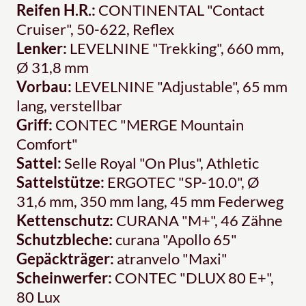
Reifen H.R.:
CONTINENTAL "Contact
Cruiser", 50-622, Reflex
Lenker:
LEVELNINE "Trekking", 660 mm,
Ø 31,8 mm
Vorbau:
LEVELNINE "Adjustable", 65 mm
lang, verstellbar
Griff:
CONTEC "MERGE Mountain
Comfort"
Sattel:
Selle Royal "On Plus", Athletic
Sattelstütze:
ERGOTEC "SP-10.0", Ø
31,6 mm, 350 mm lang, 45 mm Federweg
Kettenschutz:
CURANA "M+", 46 Zähne
Schutzbleche:
curana "Apollo 65"
Gepäckträger:
atranvelo "Maxi"
Scheinwerfer:
CONTEC "DLUX 80 E+",
80 Lux