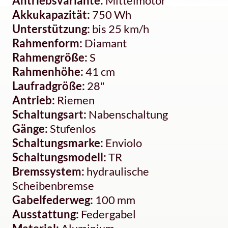
Antriebsvariante:
Mittelmotor
Akkukapazität:
750 Wh
Unterstützung:
bis 25 km/h
Rahmenform:
Diamant
Rahmengröße:
S
Rahmenhöhe:
41 cm
Laufradgröße:
28"
Antrieb:
Riemen
Schaltungsart:
Nabenschaltung
Gänge:
Stufenlos
Schaltungsmarke:
Enviolo
Schaltungsmodell:
TR
Bremssystem:
hydraulische
Scheibenbremse
Gabelfederweg:
100 mm
Ausstattung:
Federgabel