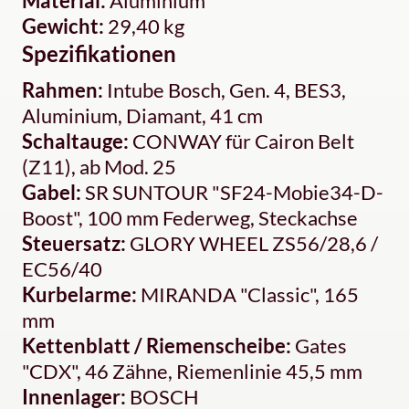
Material:
Aluminium
Gewicht:
29,40 kg
Spezifikationen
Rahmen:
Intube Bosch, Gen. 4, BES3,
Aluminium, Diamant, 41 cm
Schaltauge:
CONWAY für Cairon Belt
(Z11), ab Mod. 25
Gabel:
SR SUNTOUR "SF24-Mobie34-D-
Boost", 100 mm Federweg, Steckachse
Steuersatz:
GLORY WHEEL ZS56/28,6 /
EC56/40
Kurbelarme:
MIRANDA "Classic", 165
mm
Kettenblatt / Riemenscheibe:
Gates
"CDX", 46 Zähne, Riemenlinie 45,5 mm
Innenlager:
BOSCH