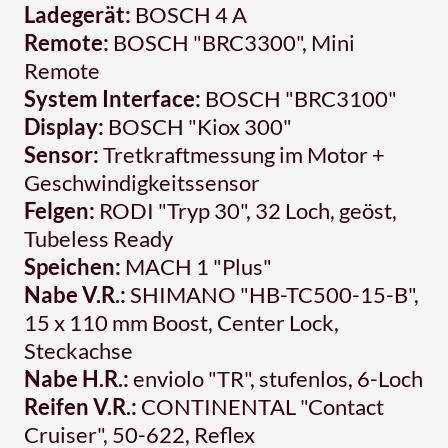
Ladegerät:
BOSCH 4 A
Remote:
BOSCH "BRC3300", Mini
Remote
System Interface:
BOSCH "BRC3100"
Display:
BOSCH "Kiox 300"
Sensor:
Tretkraftmessung im Motor +
Geschwindigkeitssensor
Felgen:
RODI "Tryp 30", 32 Loch, geöst,
Tubeless Ready
Speichen:
MACH 1 "Plus"
Nabe V.R.:
SHIMANO "HB-TC500-15-B",
15 x 110 mm Boost, Center Lock,
Steckachse
Nabe H.R.:
enviolo "TR", stufenlos, 6-Loch
Reifen V.R.:
CONTINENTAL "Contact
Cruiser", 50-622, Reflex