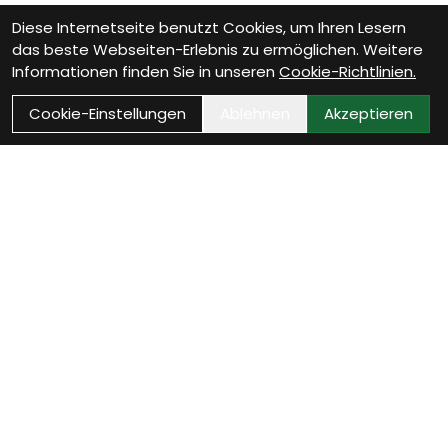
Diese Internetseite benutzt Cookies, um Ihren Lesern
das beste Webseiten-Erlebnis zu ermöglichen. Weitere
Informationen finden Sie in unseren
Cookie-Richtlinien.
Cookie-Einstellungen
Ablehnen
Akzeptieren
Wie können wir Dir
helfen?