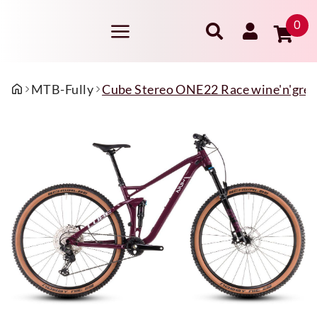
0
MTB-Fully
Cube Stereo ONE22 Race wine'n'grey