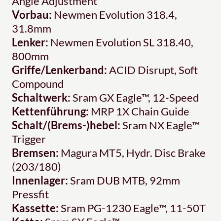
Angle Adjustment
Vorbau:
Newmen Evolution 318.4,
31.8mm
Lenker:
Newmen Evolution SL 318.40,
800mm
Griffe/Lenkerband:
ACID Disrupt, Soft
Compound
Schaltwerk:
Sram GX Eagle™, 12-Speed
Kettenführung:
MRP 1X Chain Guide
Schalt/(Brems-)hebel:
Sram NX Eagle™
Trigger
Bremsen:
Magura MT5, Hydr. Disc Brake
(203/180)
Innenlager:
Sram DUB MTB, 92mm
Pressfit
Kassette:
Sram PG-1230 Eagle™, 11-50T