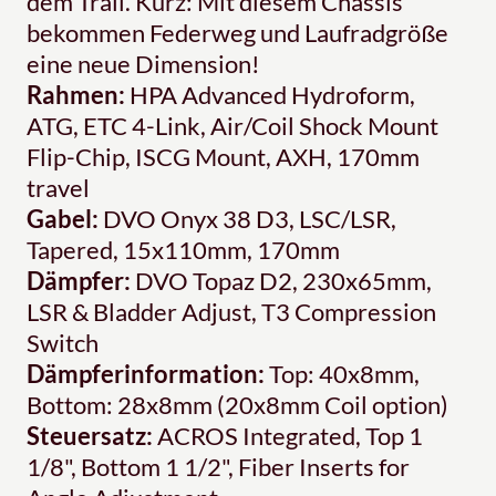
dem Trail. Kurz: Mit diesem Chassis
bekommen Federweg und Laufradgröße
eine neue Dimension!
Rahmen:
HPA Advanced Hydroform,
ATG, ETC 4-Link, Air/Coil Shock Mount
Flip-Chip, ISCG Mount, AXH, 170mm
travel
Gabel:
DVO Onyx 38 D3, LSC/LSR,
Tapered, 15x110mm, 170mm
Dämpfer:
DVO Topaz D2, 230x65mm,
LSR & Bladder Adjust, T3 Compression
Switch
Dämpferinformation:
Top: 40x8mm,
Bottom: 28x8mm (20x8mm Coil option)
Steuersatz:
ACROS Integrated, Top 1
1/8", Bottom 1 1/2", Fiber Inserts for