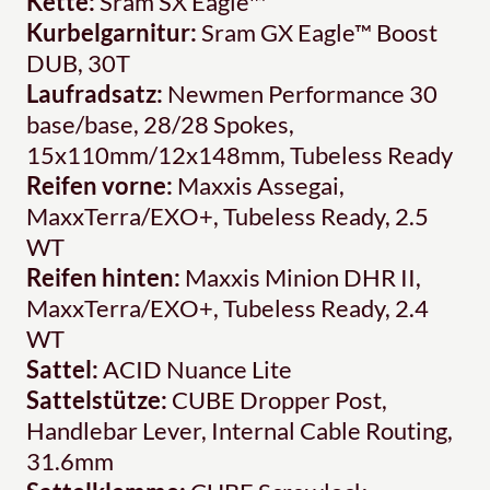
Kette:
Sram SX Eagle™
Kurbelgarnitur:
Sram GX Eagle™ Boost
DUB, 30T
Laufradsatz:
Newmen Performance 30
base/base, 28/28 Spokes,
15x110mm/12x148mm, Tubeless Ready
Reifen vorne:
Maxxis Assegai,
MaxxTerra/EXO+, Tubeless Ready, 2.5
WT
Reifen hinten:
Maxxis Minion DHR II,
MaxxTerra/EXO+, Tubeless Ready, 2.4
WT
Sattel:
ACID Nuance Lite
Sattelstütze:
CUBE Dropper Post,
Handlebar Lever, Internal Cable Routing,
31.6mm