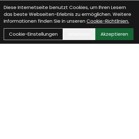
Diese Internetseite benutzt Cookies, um Ihren Lesern
das beste Webseiten-Erlebnis zu ermöglichen. Weitere
Informationen finden Sie in unseren
Cookie-Richtlinien.
Cookie-Einstellungen
Ablehnen
Akzeptieren
Wie können wir Dir
helfen?