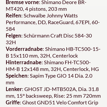
Bremse vorne
: Shimano Deore BR-
MT420, 4 pistons, 203 mm
Reifen
: Schwalbe Johnny Watts
Performance, DD, RaceGuard, 67EPI, 60-
584
Felgen
: Schürmann Craft Disc 584-30
32H
Vorderradnabe
: Shimano HB-TC500-15-
B 15x110 mm, 32H, Centerlock
Hinterradnabe
: Shimano FH-TC500-
HM-B 12x148 mm, 32H, Centerlock, HG
Speichen
: Sapim Type GIO 14 Dia. 2.0
mm
Lenker
: GHOST JD-MTB502A, Dia. 31.8
mm, 15° backsweep, Rise: 25 mm 720mm
Griffe
: Ghost GND51 Velo Comfort Grip