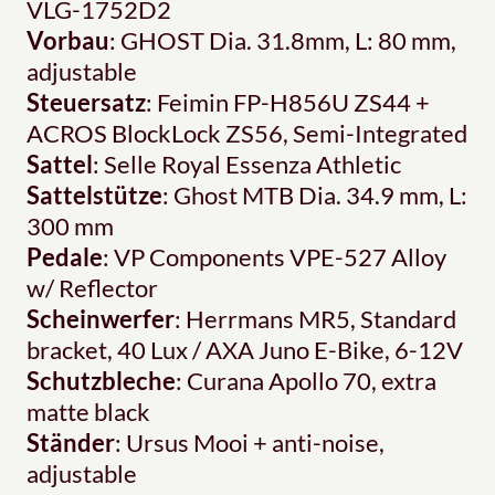
VLG-1752D2
Vorbau
: GHOST Dia. 31.8mm, L: 80 mm,
adjustable
Steuersatz
: Feimin FP-H856U ZS44 +
ACROS BlockLock ZS56, Semi-Integrated
Sattel
: Selle Royal Essenza Athletic
Sattelstütze
: Ghost MTB Dia. 34.9 mm, L:
300 mm
Pedale
: VP Components VPE-527 Alloy
w/ Reflector
Scheinwerfer
: Herrmans MR5, Standard
bracket, 40 Lux / AXA Juno E-Bike, 6-12V
Schutzbleche
: Curana Apollo 70, extra
matte black
Ständer
: Ursus Mooi + anti-noise,
adjustable