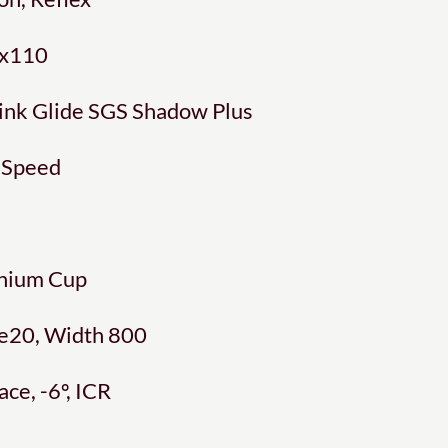
5x110
ink Glide SGS Shadow Plus
-Speed
inium Cup
e20, Width 800
ce, -6º, ICR