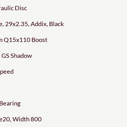
ulic Disc
, 29x2.35, Addix, Black
mm Q15x110 Boost
0 GS Shadow
Speed
 Bearing
e20, Width 800