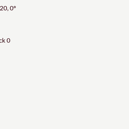
20, 0º
ck 0