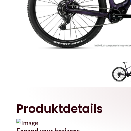
Produktdetails
Expand your horizons