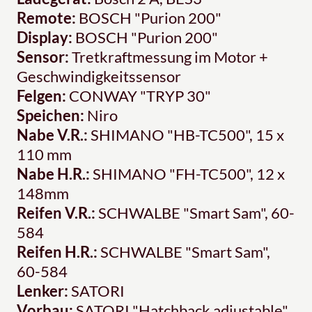
Remote:
BOSCH "Purion 200"
Display:
BOSCH "Purion 200"
Sensor:
Tretkraftmessung im Motor +
Geschwindigkeitssensor
Felgen:
CONWAY "TRYP 30"
Speichen:
Niro
Nabe V.R.:
SHIMANO "HB-TC500", 15 x
110 mm
Nabe H.R.:
SHIMANO "FH-TC500", 12 x
148mm
Reifen V.R.:
SCHWALBE "Smart Sam", 60-
584
Reifen H.R.:
SCHWALBE "Smart Sam",
60-584
Lenker:
SATORI
Vorbau:
SATORI "Hatchback adjustable",