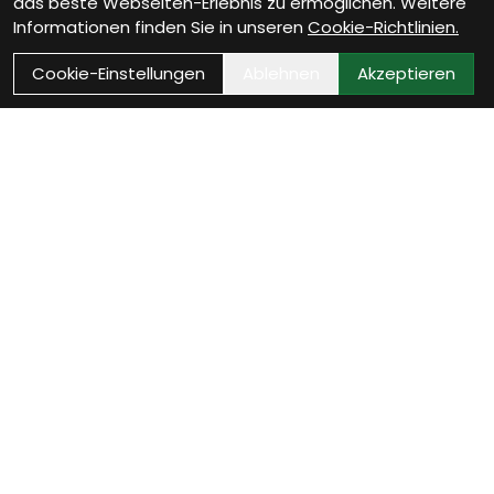
das beste Webseiten-Erlebnis zu ermöglichen. Weitere
Informationen finden Sie in unseren
Cookie-Richtlinien.
Cookie-Einstellungen
Ablehnen
Akzeptieren
Wie können wir Dir
helfen?
E-Mail
Sende uns eine Nachricht und wir melden uns