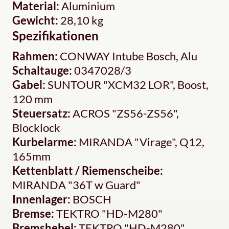
Material:
Aluminium
Gewicht:
28,10 kg
Spezifikationen
Rahmen:
CONWAY Intube Bosch, Alu
Schaltauge:
0347028/3
Gabel:
SUNTOUR "XCM32 LOR", Boost,
120 mm
Steuersatz:
ACROS "ZS56-ZS56",
Blocklock
Kurbelarme:
MIRANDA "Virage", Q12,
165mm
Kettenblatt / Riemenscheibe:
MIRANDA "36T w Guard"
Innenlager:
BOSCH
Bremse:
TEKTRO "HD-M280"
Bremshebel:
TEKTRO "HD-M280"