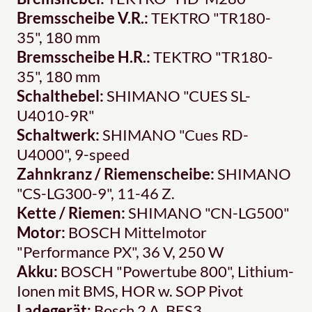
Bremsscheibe V.R.:
TEKTRO "TR180-
35", 180 mm
Bremsscheibe H.R.:
TEKTRO "TR180-
35", 180 mm
Schalthebel:
SHIMANO "CUES SL-
U4010-9R"
Schaltwerk:
SHIMANO "Cues RD-
U4000", 9-speed
Zahnkranz / Riemenscheibe:
SHIMANO
"CS-LG300-9", 11-46 Z.
Kette / Riemen:
SHIMANO "CN-LG500"
Motor:
BOSCH Mittelmotor
"Performance PX", 36 V, 250 W
Akku:
BOSCH "Powertube 800", Lithium-
Ionen mit BMS, HOR w. SOP Pivot
Ladegerät:
Bosch 2 A, BES3