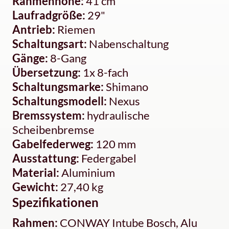
Rahmenhöhe:
41 cm
Laufradgröße:
29"
Antrieb:
Riemen
Schaltungsart:
Nabenschaltung
Gänge:
8-Gang
Übersetzung:
1x 8-fach
Schaltungsmarke:
Shimano
Schaltungsmodell:
Nexus
Bremssystem:
hydraulische
Scheibenbremse
Gabelfederweg:
120 mm
Ausstattung:
Federgabel
Material:
Aluminium
Gewicht:
27,40 kg
Spezifikationen
Rahmen:
CONWAY Intube Bosch, Alu