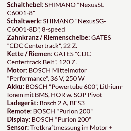
Schalthebel:
SHIMANO "NexusSL-
C6001-8"
Schaltwerk:
SHIMANO "NexusSG-
C6001-8D", 8-speed
Zahnkranz / Riemenscheibe:
GATES
"CDC Centertrack", 22 Z.
Kette / Riemen:
GATES "CDC
Centertrack Belt", 120 Z.
Motor:
BOSCH Mittelmotor
"Performance", 36 V, 250 W
Akku:
BOSCH "Powertube 600", Lithium-
Ionen mit BMS, HOR w. SOP Pivot
Ladegerät:
Bosch 2 A, BES3
Remote:
BOSCH "Purion 200"
Display:
BOSCH "Purion 200"
Sensor:
Tretkraftmessung im Motor +