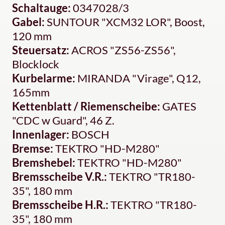
Schaltauge:
0347028/3
Gabel:
SUNTOUR "XCM32 LOR", Boost,
120 mm
Steuersatz:
ACROS "ZS56-ZS56",
Blocklock
Kurbelarme:
MIRANDA "Virage", Q12,
165mm
Kettenblatt / Riemenscheibe:
GATES
"CDC w Guard", 46 Z.
Innenlager:
BOSCH
Bremse:
TEKTRO "HD-M280"
Bremshebel:
TEKTRO "HD-M280"
Bremsscheibe V.R.:
TEKTRO "TR180-
35", 180 mm
Bremsscheibe H.R.:
TEKTRO "TR180-
35", 180 mm