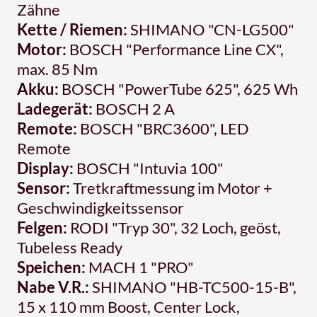
Zähne
Kette / Riemen:
SHIMANO "CN-LG500"
Motor:
BOSCH "Performance Line CX",
max. 85 Nm
Akku:
BOSCH "PowerTube 625", 625 Wh
Ladegerät:
BOSCH 2 A
Remote:
BOSCH "BRC3600", LED
Remote
Display:
BOSCH "Intuvia 100"
Sensor:
Tretkraftmessung im Motor +
Geschwindigkeitssensor
Felgen:
RODI "Tryp 30", 32 Loch, geöst,
Tubeless Ready
Speichen:
MACH 1 "PRO"
Nabe V.R.:
SHIMANO "HB-TC500-15-B",
15 x 110 mm Boost, Center Lock,