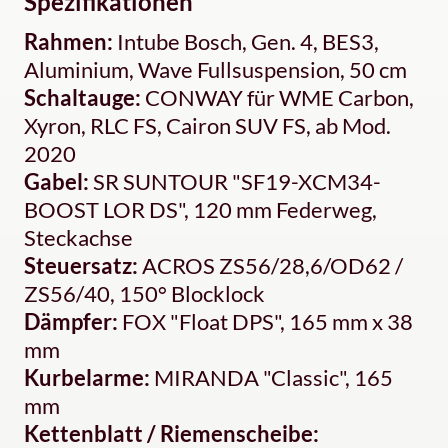
Spezifikationen
Rahmen:
Intube Bosch, Gen. 4, BES3,
Aluminium, Wave Fullsuspension, 50 cm
Schaltauge:
CONWAY für WME Carbon,
Xyron, RLC FS, Cairon SUV FS, ab Mod.
2020
Gabel:
SR SUNTOUR "SF19-XCM34-
BOOST LOR DS", 120 mm Federweg,
Steckachse
Steuersatz:
ACROS ZS56/28,6/OD62 /
ZS56/40, 150° Blocklock
Dämpfer:
FOX "Float DPS", 165 mm x 38
mm
Kurbelarme:
MIRANDA "Classic", 165
mm
Kettenblatt / Riemenscheibe: