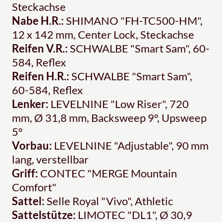
Steckachse
Nabe H.R.:
SHIMANO "FH-TC500-HM",
12 x 142 mm, Center Lock, Steckachse
Reifen V.R.:
SCHWALBE "Smart Sam", 60-
584, Reflex
Reifen H.R.:
SCHWALBE "Smart Sam",
60-584, Reflex
Lenker:
LEVELNINE "Low Riser", 720
mm, Ø 31,8 mm, Backsweep 9°, Upsweep
5°
Vorbau:
LEVELNINE "Adjustable", 90 mm
lang, verstellbar
Griff:
CONTEC "MERGE Mountain
Comfort"
Sattel:
Selle Royal "Vivo", Athletic
Sattelstütze:
LIMOTEC "DL1", Ø 30,9