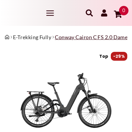
0
E-Trekking Fully
Conway Cairon C FS 2.0 Damen 
Top
-29%