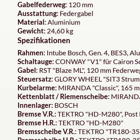
Gabelfederweg:
120 mm
Ausstattung:
Federgabel
Material:
Aluminium
Gewicht:
24,60 kg
Spezifikationen
Rahmen:
Intube Bosch, Gen. 4, BES3, Al
Schaltauge:
CONWAY "V1" für Cairon Sc
Gabel:
RST "Blaze ML", 120 mm Federweg
Steuersatz:
GLORY WHEEL "SIT3 Strumm
Kurbelarme:
MIRANDA "Classic", 165 
Kettenblatt / Riemenscheibe:
MIRANDA
Innenlager:
BOSCH
Bremse V.R.:
TEKTRO "HD-M280", Post
Bremse H.R.:
TEKTRO "HD-M280"
Bremsscheibe V.R.:
TEKTRO "TR180-35",