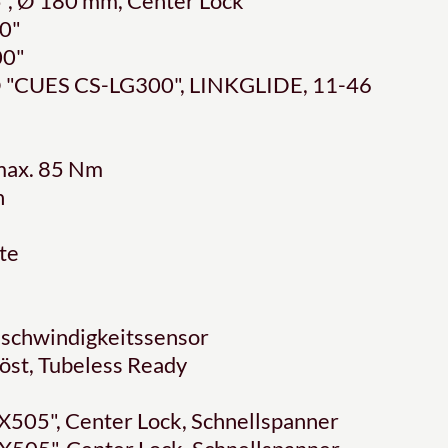
 Ø 180 mm, Center Lock
0"
0"
CUES CS-LG300", LINKGLIDE, 11-46
max. 85 Nm
h
te
schwindigkeitssensor
öst, Tubeless Ready
05", Center Lock, Schnellspanner