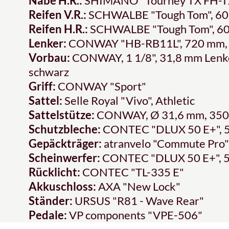
Nabe H.R.:
SHIMANO "Tourney TX FH-TX5
Reifen V.R.:
SCHWALBE "Tough Tom", 60
Reifen H.R.:
SCHWALBE "Tough Tom", 6
Lenker:
CONWAY "HB-RB11L", 720 mm, Ø
Vorbau:
CONWAY, 1 1/8", 31,8 mm Lenke
schwarz
Griff:
CONWAY "Sport"
Sattel:
Selle Royal "Vivo", Athletic
Sattelstütze:
CONWAY, Ø 31,6 mm, 350 
Schutzbleche:
CONTEC "DLUX 50 E+", 5
Gepäckträger:
atranvelo "Commute Pro"
Scheinwerfer:
CONTEC "DLUX 50 E+", 5
Rücklicht:
CONTEC "TL-335 E"
Akkuschloss:
AXA "New Lock"
Ständer:
URSUS "R81 - Wave Rear"
Pedale:
VP components "VPE-506"