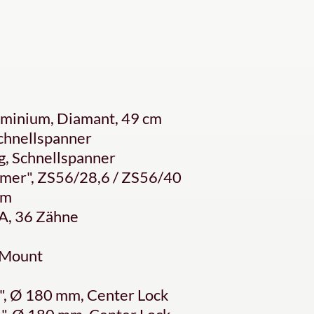
uminium, Diamant, 49 cm
hnellspanner
, Schnellspanner
er", ZS56/28,6 / ZS56/40
mm
, 36 Zähne
 Mount
 Ø 180 mm, Center Lock