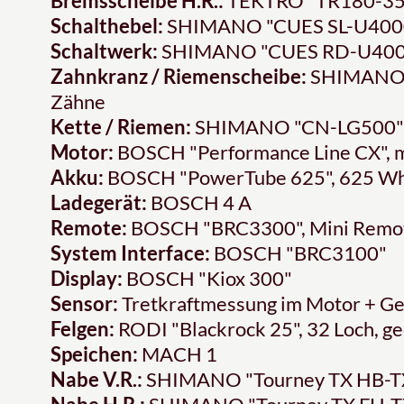
Bremsscheibe H.R.:
TEKTRO "TR180-35",
Schalthebel:
SHIMANO "CUES SL-U400
Schaltwerk:
SHIMANO "CUES RD-U400
Zahnkranz / Riemenscheibe:
SHIMANO "
Zähne
Kette / Riemen:
SHIMANO "CN-LG500"
Motor:
BOSCH "Performance Line CX", 
Akku:
BOSCH "PowerTube 625", 625 W
Ladegerät:
BOSCH 4 A
Remote:
BOSCH "BRC3300", Mini Remo
System Interface:
BOSCH "BRC3100"
Display:
BOSCH "Kiox 300"
Sensor:
Tretkraftmessung im Motor + Ge
Felgen:
RODI "Blackrock 25", 32 Loch, ge
Speichen:
MACH 1
Nabe V.R.:
SHIMANO "Tourney TX HB-TX5