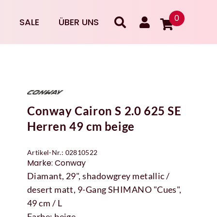
0
SALE
ÜBER UNS
Conway Cairon S 2.0 625 SE
Herren 49 cm beige
Artikel-Nr.: 02810522
Marke: Conway
Diamant, 29", shadowgrey metallic /
desert matt, 9-Gang SHIMANO "Cues",
49 cm / L
Farbe: beige