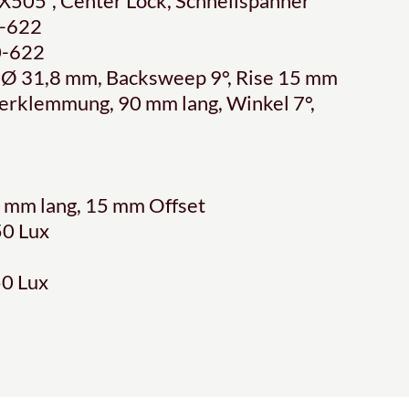
05", Center Lock, Schnellspanner
-622
0-622
 31,8 mm, Backsweep 9°, Rise 15 mm
rklemmung, 90 mm lang, Winkel 7°,
mm lang, 15 mm Offset
0 Lux
0 Lux