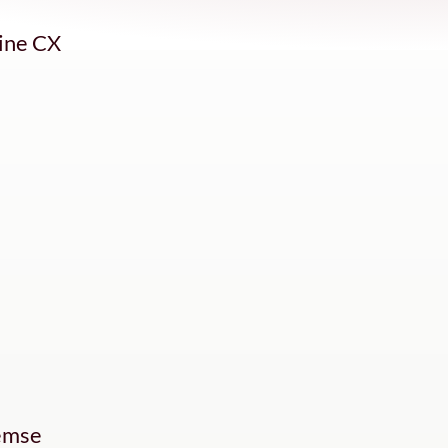
ine CX
emse