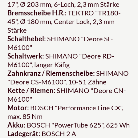
17", Ø 203 mm, 6-Loch, 2,3 mm Stärke
Bremsscheibe H.R.:
TEKTRO "TR180-
45", Ø 180 mm, Center Lock, 2,3 mm
Stärke
Schalthebel:
SHIMANO "Deore SL-
M6100"
Schaltwerk:
SHIMANO "Deore RD-
M6100", langer Käfig
Zahnkranz / Riemenscheibe:
SHIMANO
"Deore CS-M6100", 10-51 Zähne
Kette / Riemen:
SHIMANO "Deore CN-
M6100"
Motor:
BOSCH "Performance Line CX",
max. 85 Nm
Akku:
BOSCH "PowerTube 625", 625 Wh
Ladegerät:
BOSCH 2 A