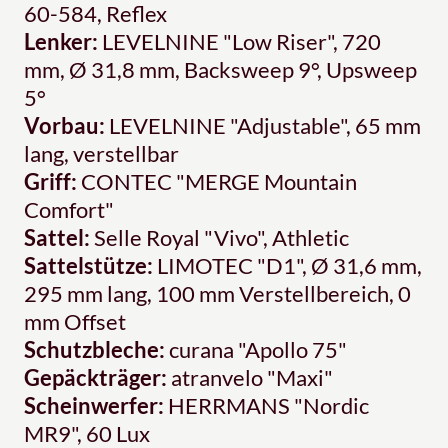
60-584, Reflex
Lenker:
LEVELNINE "Low Riser", 720
mm, Ø 31,8 mm, Backsweep 9°, Upsweep
5°
Vorbau:
LEVELNINE "Adjustable", 65 mm
lang, verstellbar
Griff:
CONTEC "MERGE Mountain
Comfort"
Sattel:
Selle Royal "Vivo", Athletic
Sattelstütze:
LIMOTEC "D1", Ø 31,6 mm,
295 mm lang, 100 mm Verstellbereich, 0
mm Offset
Schutzbleche:
curana "Apollo 75"
Gepäckträger:
atranvelo "Maxi"
Scheinwerfer:
HERRMANS "Nordic
MR9", 60 Lux