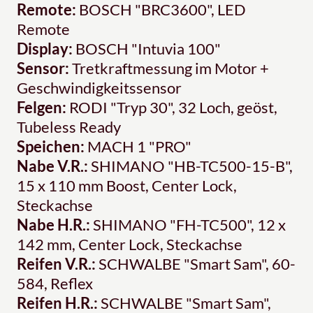
Remote:
BOSCH "BRC3600", LED
Remote
Display:
BOSCH "Intuvia 100"
Sensor:
Tretkraftmessung im Motor +
Geschwindigkeitssensor
Felgen:
RODI "Tryp 30", 32 Loch, geöst,
Tubeless Ready
Speichen:
MACH 1 "PRO"
Nabe V.R.:
SHIMANO "HB-TC500-15-B",
15 x 110 mm Boost, Center Lock,
Steckachse
Nabe H.R.:
SHIMANO "FH-TC500", 12 x
142 mm, Center Lock, Steckachse
Reifen V.R.:
SCHWALBE "Smart Sam", 60-
584, Reflex
Reifen H.R.:
SCHWALBE "Smart Sam",