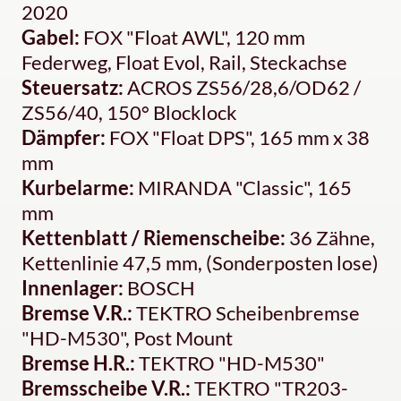
2020
Gabel:
FOX "Float AWL", 120 mm
Federweg, Float Evol, Rail, Steckachse
Steuersatz:
ACROS ZS56/28,6/OD62 /
ZS56/40, 150° Blocklock
Dämpfer:
FOX "Float DPS", 165 mm x 38
mm
Kurbelarme:
MIRANDA "Classic", 165
mm
Kettenblatt / Riemenscheibe:
36 Zähne,
Kettenlinie 47,5 mm, (Sonderposten lose)
Innenlager:
BOSCH
Bremse V.R.:
TEKTRO Scheibenbremse
"HD-M530", Post Mount
Bremse H.R.:
TEKTRO "HD-M530"
Bremsscheibe V.R.:
TEKTRO "TR203-