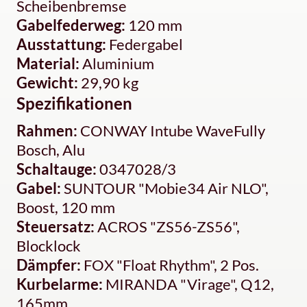
Scheibenbremse
Gabelfederweg:
120 mm
Ausstattung:
Federgabel
Material:
Aluminium
Gewicht:
29,90 kg
Spezifikationen
Rahmen:
CONWAY Intube WaveFully
Bosch, Alu
Schaltauge:
0347028/3
Gabel:
SUNTOUR "Mobie34 Air NLO",
Boost, 120 mm
Steuersatz:
ACROS "ZS56-ZS56",
Blocklock
Dämpfer:
FOX "Float Rhythm", 2 Pos.
Kurbelarme:
MIRANDA "Virage", Q12,
165mm