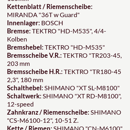
Kettenblatt / Riemenscheibe:
MIRANDA "36T w Guard"
Innenlager:
BOSCH
Bremse:
TEKTRO "HD-M535", 4/4-
Kolben
Bremshebel:
TEKTRO "HD-M535"
Bremsscheibe V.R.:
TEKTRO "TR203-45,
203 mm
Bremsscheibe H.R.:
TEKTRO "TR180-45
2,3", 180 mm
Schalthebel:
SHIMANO "XT SL-M8100"
Schaltwerk:
SHIMANO "XT RD-M8100",
12-speed
Zahnkranz / Riemenscheibe:
SHIMANO
"CS-M6100-12", 10-51 Z.
Kette / Riemen:
SHIMANO "CN-M6100"