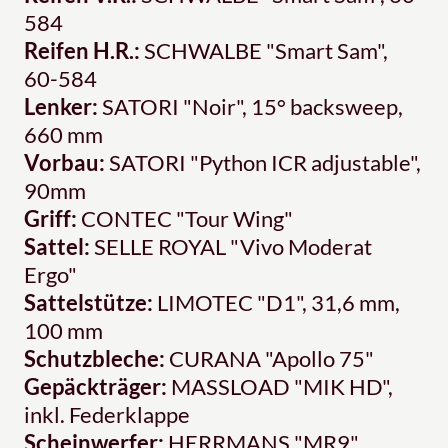
584
Reifen H.R.:
SCHWALBE "Smart Sam",
60-584
Lenker:
SATORI "Noir", 15° backsweep,
660 mm
Vorbau:
SATORI "Python ICR adjustable",
90mm
Griff:
CONTEC "Tour Wing"
Sattel:
SELLE ROYAL "Vivo Moderat
Ergo"
Sattelstütze:
LIMOTEC "D1", 31,6 mm,
100 mm
Schutzbleche:
CURANA "Apollo 75"
Gepäckträger:
MASSLOAD "MIK HD",
inkl. Federklappe
Scheinwerfer:
HERRMANS "MR9"