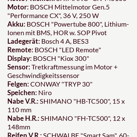
Motor:
BOSCH Mittelmotor Gen.5
"Performance CX", 36 V, 250 W
Akku:
BOSCH "Powertube 800", Lithium-
Ionen mit BMS, HOR w. SOP Pivot
Ladegerät:
Bosch 4 A, BES3
Remote:
BOSCH "LED Remote"
Display:
BOSCH "Kiox 300"
Sensor:
Tretkraftmessung im Motor +
Geschwindigkeitssensor
Felgen:
CONWAY "TRYP 30"
Speichen:
Niro
Nabe V.R.:
SHIMANO "HB-TC500", 15 x
110 mm
Nabe H.R.:
SHIMANO "FH-TC500", 12 x
148mm
Reifen V.R.:
SCHWALBE "Smart Sam", 60-