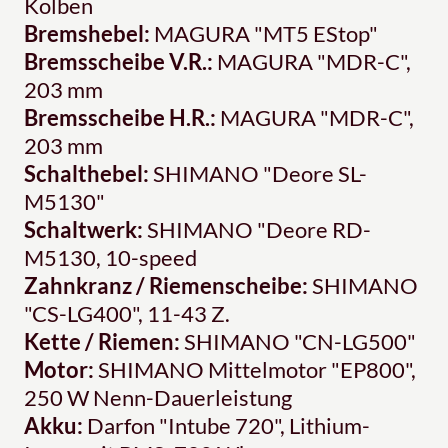
Kolben
Bremshebel:
MAGURA "MT5 EStop"
Bremsscheibe V.R.:
MAGURA "MDR-C",
203 mm
Bremsscheibe H.R.:
MAGURA "MDR-C",
203 mm
Schalthebel:
SHIMANO "Deore SL-
M5130"
Schaltwerk:
SHIMANO "Deore RD-
M5130, 10-speed
Zahnkranz / Riemenscheibe:
SHIMANO
"CS-LG400", 11-43 Z.
Kette / Riemen:
SHIMANO "CN-LG500"
Motor:
SHIMANO Mittelmotor "EP800",
250 W Nenn-Dauerleistung
Akku:
Darfon "Intube 720", Lithium-