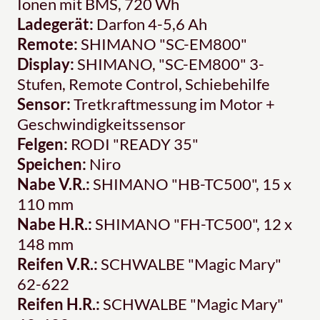
Ionen mit BMS, 720 Wh
Ladegerät:
Darfon 4-5,6 Ah
Remote:
SHIMANO "SC-EM800"
Display:
SHIMANO, "SC-EM800" 3-
Stufen, Remote Control, Schiebehilfe
Sensor:
Tretkraftmessung im Motor +
Geschwindigkeitssensor
Felgen:
RODI "READY 35"
Speichen:
Niro
Nabe V.R.:
SHIMANO "HB-TC500", 15 x
110 mm
Nabe H.R.:
SHIMANO "FH-TC500", 12 x
148 mm
Reifen V.R.:
SCHWALBE "Magic Mary"
62-622
Reifen H.R.:
SCHWALBE "Magic Mary"