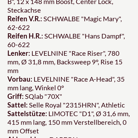
B", 12 x 148 mm Boost, Center Lock,
Steckachse
Reifen V.R.:
SCHWALBE "Magic Mary",
62-622
Reifen H.R.:
SCHWALBE "Hans Dampf",
60-622
Lenker:
LEVELNINE "Race Riser", 780
mm, Ø 31,8 mm, Backsweep 9°, Rise 15
mm
Vorbau:
LEVELNINE "Race A-Head", 35
mm lang, Winkel 0°
Griff:
SQlab "70X"
Sattel:
Selle Royal "2315HRN", Athletic
Sattelstütze:
LIMOTEC "D1", Ø 31,6 mm,
415 mm lang, 150 mm Verstellbereich, 0
mm Offset