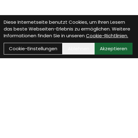
Diese Internetseite benutzt Cookies, um Ihren Lesern
das beste Webseiten-Erlebnis zu ermöglichen. Weitere
Informationen finden Sie in unseren
Cookie-Richtlinien.
Cookie-Einstellungen
Ablehnen
Akzeptieren
Wie können wir Dir
helfen?