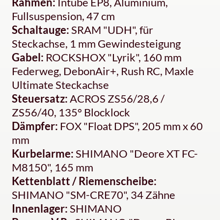
Rahmen:
Intube EP8, Aluminium,
Fullsuspension, 47 cm
Schaltauge:
SRAM "UDH", für
Steckachse, 1 mm Gewindesteigung
Gabel:
ROCKSHOX "Lyrik", 160 mm
Federweg, DebonAir+, Rush RC, Maxle
Ultimate Steckachse
Steuersatz:
ACROS ZS56/28,6 /
ZS56/40, 135° Blocklock
Dämpfer:
FOX "Float DPS", 205 mm x 60
mm
Kurbelarme:
SHIMANO "Deore XT FC-
M8150", 165 mm
Kettenblatt / Riemenscheibe:
SHIMANO "SM-CRE70", 34 Zähne
Innenlager:
SHIMANO