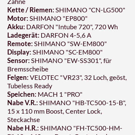
Zähne
Kette / Riemen:
SHIMANO "CN-LG500"
Motor:
SHIMANO "EP800"
Akku:
DARFON "Intube 720", 720 Wh
Ladegerät:
DARFON 4-5,6 A
Remote:
SHIMANO "SW-EM800"
Display:
SHIMANO "SC-EM800"
Sensor:
SHIMANO "EW-SS301", für
Bremsscheibe
Felgen:
VELOTEC "VR23", 32 Loch, geöst,
Tubeless Ready
Speichen:
MACH 1 "PRO"
Nabe V.R.:
SHIMANO "HB-TC500-15-B",
15 x 110 mm Boost, Center Lock,
Steckachse
Nabe H.R.:
SHIMANO "FH-TC500-HM-