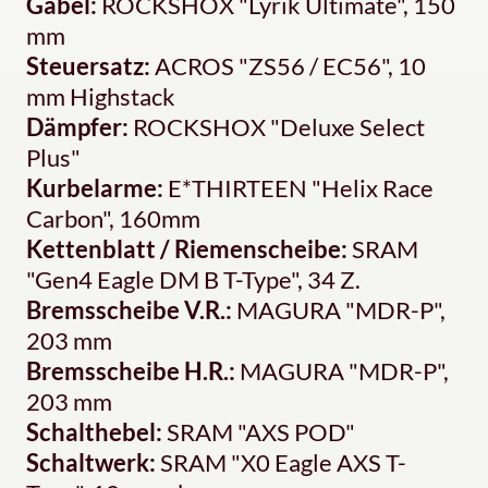
Gabel:
ROCKSHOX "Lyrik Ultimate", 150
mm
Steuersatz:
ACROS "ZS56 / EC56", 10
mm Highstack
Dämpfer:
ROCKSHOX "Deluxe Select
Plus"
Kurbelarme:
E*THIRTEEN "Helix Race
Carbon", 160mm
Kettenblatt / Riemenscheibe:
SRAM
"Gen4 Eagle DM B T-Type", 34 Z.
Bremsscheibe V.R.:
MAGURA "MDR-P",
203 mm
Bremsscheibe H.R.:
MAGURA "MDR-P",
203 mm
Schalthebel:
SRAM "AXS POD"
Schaltwerk:
SRAM "X0 Eagle AXS T-