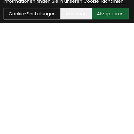
Informationen finden Sie in unseren
Cookie-Richtlinien.
Cookie-Einstellungen
Ablehnen
Akzeptieren
Wie können wir Dir
helfen?
E-Mail
Sende uns eine Nachricht und wir melden uns
schnellstmöglich bei Dir.