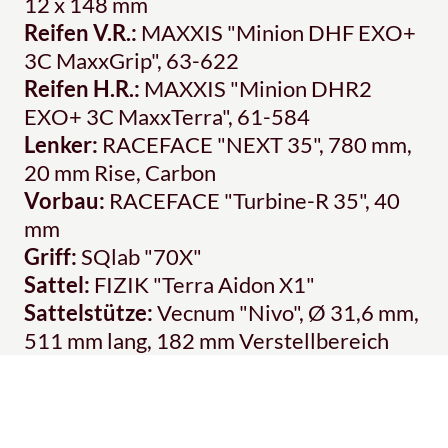
12 x 148 mm
Reifen V.R.:
MAXXIS "Minion DHF EXO+
3C MaxxGrip", 63-622
Reifen H.R.:
MAXXIS "Minion DHR2
EXO+ 3C MaxxTerra", 61-584
Lenker:
RACEFACE "NEXT 35", 780 mm,
20 mm Rise, Carbon
Vorbau:
RACEFACE "Turbine-R 35", 40
mm
Griff:
SQlab "70X"
Sattel:
FIZIK "Terra Aidon X1"
Sattelstütze:
Vecnum "Nivo", Ø 31,6 mm,
511 mm lang, 182 mm Verstellbereich