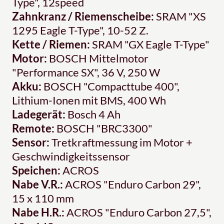
Type", 12speed
Zahnkranz / Riemenscheibe:
SRAM "XS
1295 Eagle T-Type", 10-52 Z.
Kette / Riemen:
SRAM "GX Eagle T-Type"
Motor:
BOSCH Mittelmotor
"Performance SX", 36 V, 250 W
Akku:
BOSCH "Compacttube 400",
Lithium-Ionen mit BMS, 400 Wh
Ladegerät:
Bosch 4 Ah
Remote:
BOSCH "BRC3300"
Sensor:
Tretkraftmessung im Motor +
Geschwindigkeitssensor
Speichen:
ACROS
Nabe V.R.:
ACROS "Enduro Carbon 29",
15 x 110 mm
Nabe H.R.:
ACROS "Enduro Carbon 27,5",