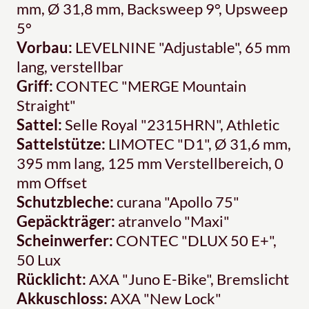
mm, Ø 31,8 mm, Backsweep 9°, Upsweep
5°
Vorbau:
LEVELNINE "Adjustable", 65 mm
lang, verstellbar
Griff:
CONTEC "MERGE Mountain
Straight"
Sattel:
Selle Royal "2315HRN", Athletic
Sattelstütze:
LIMOTEC "D1", Ø 31,6 mm,
395 mm lang, 125 mm Verstellbereich, 0
mm Offset
Schutzbleche:
curana "Apollo 75"
Gepäckträger:
atranvelo "Maxi"
Scheinwerfer:
CONTEC "DLUX 50 E+",
50 Lux
Rücklicht:
AXA "Juno E-Bike", Bremslicht
Akkuschloss:
AXA "New Lock"