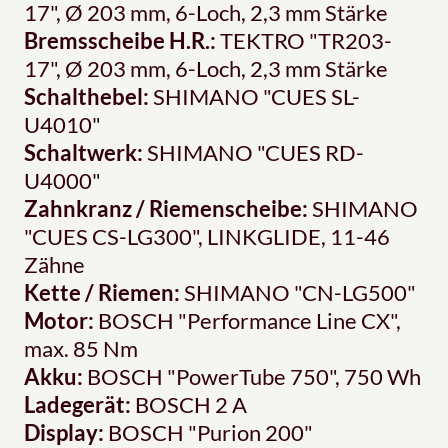
17", Ø 203 mm, 6-Loch, 2,3 mm Stärke
Bremsscheibe H.R.:
TEKTRO "TR203-
17", Ø 203 mm, 6-Loch, 2,3 mm Stärke
Schalthebel:
SHIMANO "CUES SL-
U4010"
Schaltwerk:
SHIMANO "CUES RD-
U4000"
Zahnkranz / Riemenscheibe:
SHIMANO
"CUES CS-LG300", LINKGLIDE, 11-46
Zähne
Kette / Riemen:
SHIMANO "CN-LG500"
Motor:
BOSCH "Performance Line CX",
max. 85 Nm
Akku:
BOSCH "PowerTube 750", 750 Wh
Ladegerät:
BOSCH 2 A
Display:
BOSCH "Purion 200"