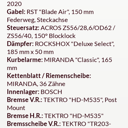
2020
Gabel:
RST "Blade Air", 150 mm
Federweg, Steckachse
Steuersatz:
ACROS ZS56/28,6/OD62 /
ZS56/40, 150° Blocklock
Dämpfer:
ROCKSHOX "Deluxe Select",
185 mm x 50 mm
Kurbelarme:
MIRANDA "Classic", 165
mm
Kettenblatt / Riemenscheibe:
MIRANDA, 36 Zähne
Innenlager:
BOSCH
Bremse V.R.:
TEKTRO "HD-M535", Post
Mount
Bremse H.R.:
TEKTRO "HD-M535"
Bremsscheibe V.R.:
TEKTRO "TR203-