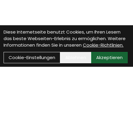
Diese Internetseite benutzt Cookies, um Ihren Lesern
das beste Webseiten-Erlebnis zu ermöglichen. Weitere
Informationen finden Sie in unseren
Cookie-Richtlinien.
Cookie-Einstellungen
Ablehnen
Akzeptieren
Wie können wir Dir
helfen?