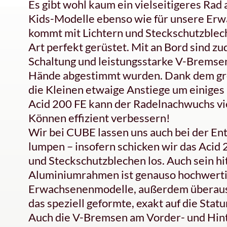
Es gibt wohl kaum ein vielseitigeres Rad 
Kids-Modelle ebenso wie für unsere Er
kommt mit Lichtern und Steckschutzbleche
Art perfekt gerüstet. Mit an Bord sind z
Schaltung und leistungsstarke V-Bremsen 
Hände abgestimmt wurden. Dank dem gro
die Kleinen etwaige Anstiege um einiges 
Acid 200 FE kann der Radelnachwuchs vie
Können effizient verbessern!
Wir bei CUBE lassen uns auch bei der En
lumpen – insofern schicken wir das Acid 2
und Steckschutzblechen los. Auch sein h
Aluminiumrahmen ist genauso hochwertig
Erwachsenenmodelle, außerdem überaus le
das speziell geformte, exakt auf die Stat
Auch die V-Bremsen am Vorder- und Hint