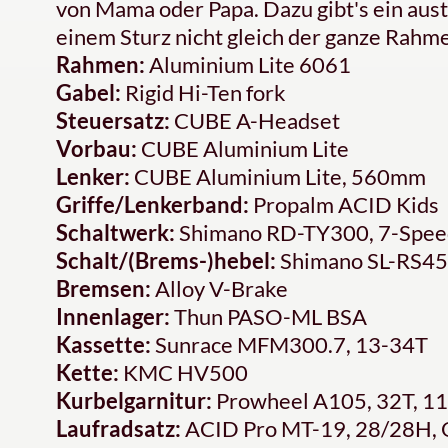
von Mama oder Papa. Dazu gibt's ein aus
einem Sturz nicht gleich der ganze Rahm
Rahmen:
Aluminium Lite 6061
Gabel:
Rigid Hi-Ten fork
Steuersatz:
CUBE A-Headset
Vorbau:
CUBE Aluminium Lite
Lenker:
CUBE Aluminium Lite, 560mm
Griffe/Lenkerband:
Propalm ACID Kids
Schaltwerk:
Shimano RD-TY300, 7-Spee
Schalt/(Brems-)hebel:
Shimano SL-RS45,
Bremsen:
Alloy V-Brake
Innenlager:
Thun PASO-ML BSA
Kassette:
Sunrace MFM300.7, 13-34T
Kette:
KMC HV500
Kurbelgarnitur:
Prowheel A105, 32T, 1
Laufradsatz:
ACID Pro MT-19, 28/28H,