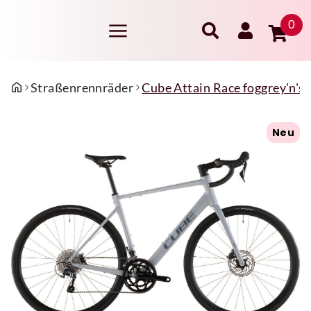
0
Straßenrennräder
Cube Attain Race foggrey'n'sh
Neu