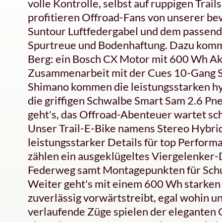
volle Kontrolle, selbst auf ruppigen Tra
profitieren Offroad-Fans von unserer be
Suntour Luftfedergabel und dem passend
Spurtreue und Bodenhaftung. Dazu komm
Berg: ein Bosch CX Motor mit 600 Wh Ak
Zusammenarbeit mit der Cues 10-Gang Sc
Shimano kommen die leistungsstarken h
die griffigen Schwalbe Smart Sam 2.6 Pne
geht's, das Offroad-Abenteuer wartet sc
Unser Trail-E-Bike namens Stereo Hybri
leistungsstarker Details für top Perfor
zählen ein ausgeklügeltes Viergelenker-
Federweg samt Montagepunkten für Schu
Weiter geht's mit einem 600 Wh starken
zuverlässig vorwärtstreibt, egal wohin 
verlaufende Züge spielen der eleganten O