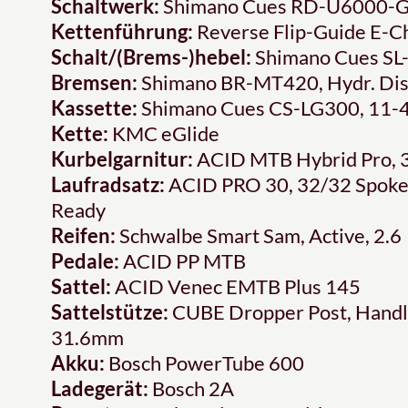
Schaltwerk:
Shimano Cues RD-U6000-G
Kettenführung:
Reverse Flip-Guide E-Ch
Schalt/(Brems-)hebel:
Shimano Cues SL-
Bremsen:
Shimano BR-MT420, Hydr. Dis
Kassette:
Shimano Cues CS-LG300, 11-
Kette:
KMC eGlide
Kurbelgarnitur:
ACID MTB Hybrid Pro, 
Laufradsatz:
ACID PRO 30, 32/32 Spok
Ready
Reifen:
Schwalbe Smart Sam, Active, 2.6
Pedale:
ACID PP MTB
Sattel:
ACID Venec EMTB Plus 145
Sattelstütze:
CUBE Dropper Post, Handle
31.6mm
Akku:
Bosch PowerTube 600
Ladegerät:
Bosch 2A