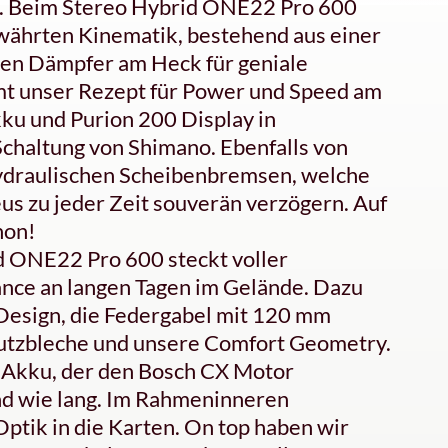
ils. Beim Stereo Hybrid ONE22 Pro 600
währten Kinematik, bestehend aus einer
en Dämpfer am Heck für geniale
t unser Rezept für Power und Speed am
ku und Purion 200 Display in
haltung von Shimano. Ebenfalls von
ydraulischen Scheibenbremsen, welche
us zu jeder Zeit souverän verzögern. Auf
hon!
d ONE22 Pro 600 steckt voller
mance an langen Tagen im Gelände. Dazu
Design, die Federgabel mit 120 mm
tzbleche und unsere Comfort Geometry.
 Akku, der den Bosch CX Motor
und wie lang. Im Rahmeninneren
ptik in die Karten. On top haben wir