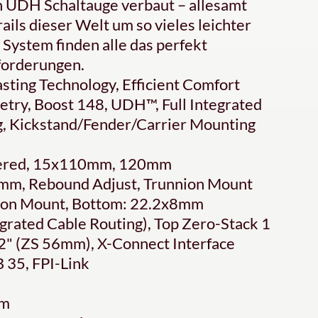
n UDH Schaltauge verbaut – allesamt
ails dieser Welt um so vieles leichter
System finden alle das perfekt
nforderungen.
sting Technology, Efficient Comfort
etry, Boost 148, UDH™, Full Integrated
g, Kickstand/Fender/Carrier Mounting
pered, 15x110mm, 120mm
mm, Rebound Adjust, Trunnion Mount
ion Mount, Bottom: 22.2x8mm
rated Cable Routing), Top Zero-Stack 1
2" (ZS 56mm), X-Connect Interface
35, FPI-Link
rm