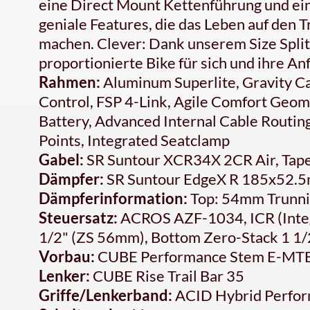
eine Direct Mount Kettenführung und ei
geniale Features, die das Leben auf den Tr
machen. Clever: Dank unserem Size Split 
proportionierte Bike für sich und ihre A
Rahmen:
Aluminum Superlite, Gravity Ca
Control, FSP 4-Link, Agile Comfort Geom
Battery, Advanced Internal Cable Routin
Points, Integrated Seatclamp
Gabel:
SR Suntour XCR34X 2CR Air, Ta
Dämpfer:
SR Suntour EdgeX R 185x52.5
Dämpferinformation:
Top: 54mm Trunn
Steuersatz:
ACROS AZF-1034, ICR (Integ
1/2" (ZS 56mm), Bottom Zero-Stack 1 1/
Vorbau:
CUBE Performance Stem E-MTB 
Lenker:
CUBE Rise Trail Bar 35
Griffe/Lenkerband:
ACID Hybrid Perfo