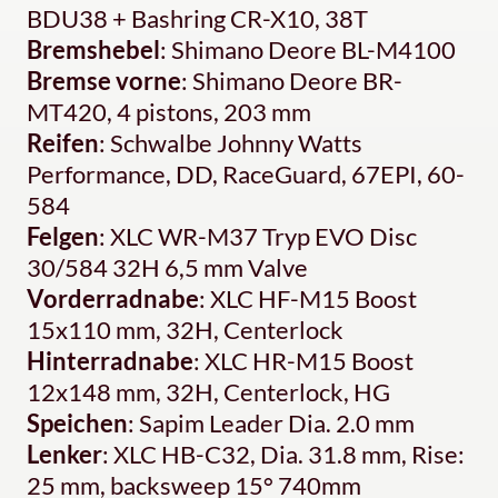
BDU38 + Bashring CR-X10, 38T
Bremshebel
: Shimano Deore BL-M4100
Bremse vorne
: Shimano Deore BR-
MT420, 4 pistons, 203 mm
Reifen
: Schwalbe Johnny Watts
Performance, DD, RaceGuard, 67EPI, 60-
584
Felgen
: XLC WR-M37 Tryp EVO Disc
30/584 32H 6,5 mm Valve
Vorderradnabe
: XLC HF-M15 Boost
15x110 mm, 32H, Centerlock
Hinterradnabe
: XLC HR-M15 Boost
12x148 mm, 32H, Centerlock, HG
Speichen
: Sapim Leader Dia. 2.0 mm
Lenker
: XLC HB-C32, Dia. 31.8 mm, Rise:
25 mm, backsweep 15° 740mm