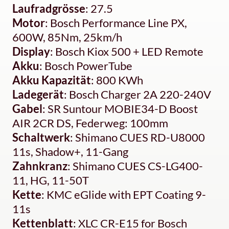
Laufradgrösse
: 27.5
Motor
: Bosch Performance Line PX,
600W, 85Nm, 25km/h
Display
: Bosch Kiox 500 + LED Remote
Akku
: Bosch PowerTube
Akku Kapazität
: 800 KWh
Ladegerät
: Bosch Charger 2A 220-240V
Gabel
: SR Suntour MOBIE34-D Boost
AIR 2CR DS, Federweg: 100mm
Schaltwerk
: Shimano CUES RD-U8000
11s, Shadow+, 11-Gang
Zahnkranz
: Shimano CUES CS-LG400-
11, HG, 11-50T
Kette
: KMC eGlide with EPT Coating 9-
11s
Kettenblatt
: XLC CR-E15 for Bosch