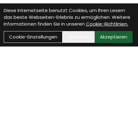
Diese Internetseite benutzt Cookies, um Ihren Lesern
das beste Webseiten-Erlebnis zu ermöglichen. Weitere
Informationen finden Sie in unseren
Cookie-Richtlinien.
Cookie-Einstellungen
Ablehnen
Akzeptieren
Wie können wir Dir
helfen?