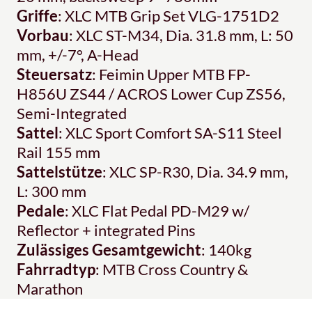
Griffe
: XLC MTB Grip Set VLG-1751D2
Vorbau
: XLC ST-M34, Dia. 31.8 mm, L: 50
mm, +/-7°, A-Head
Steuersatz
: Feimin Upper MTB FP-
H856U ZS44 / ACROS Lower Cup ZS56,
Semi-Integrated
Sattel
: XLC Sport Comfort SA-S11 Steel
Rail 155 mm
Sattelstütze
: XLC SP-R30, Dia. 34.9 mm,
L: 300 mm
Pedale
: XLC Flat Pedal PD-M29 w/
Reflector + integrated Pins
Zulässiges Gesamtgewicht
: 140kg
Fahrradtyp
: MTB Cross Country &
Marathon