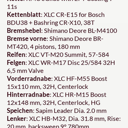
11s
Kettenblatt
: XLC CR-E15 for Bosch
BDU38 + Bashring CR-X10, 38T
Bremshebel
: Shimano Deore BL-M4100
Bremse vorne
: Shimano Deore BR-
MT420, 4 pistons, 180 mm
Reifen
: XLC VT-M20 Summit, 57-584
Felgen
: XLC WR-M17 Disc 25/584 32H
6,5 mm Valve
Vorderradnabe
: XLC HF-M55 Boost
15x110 mm, 32H, Centerlock
Hinterradnabe
: XLC HR-M15 Boost
12x148 mm, 32H, Centerlock, HG
Speichen
: Sapim Leader Dia. 2.0 mm
Lenker
: XLC HB-M32, Dia. 31.8 mm, Rise:
20 mm, backsweep 9° 780mm