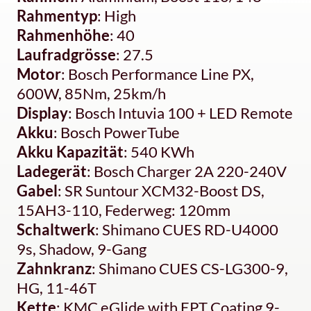
Rahmentyp
: High
Rahmenhöhe
: 40
Laufradgrösse
: 27.5
Motor
: Bosch Performance Line PX,
600W, 85Nm, 25km/h
Display
: Bosch Intuvia 100 + LED Remote
Akku
: Bosch PowerTube
Akku Kapazität
: 540 KWh
Ladegerät
: Bosch Charger 2A 220-240V
Gabel
: SR Suntour XCM32-Boost DS,
15AH3-110, Federweg: 120mm
Schaltwerk
: Shimano CUES RD-U4000
9s, Shadow, 9-Gang
Zahnkranz
: Shimano CUES CS-LG300-9,
HG, 11-46T
Kette
: KMC eGlide with EPT Coating 9-