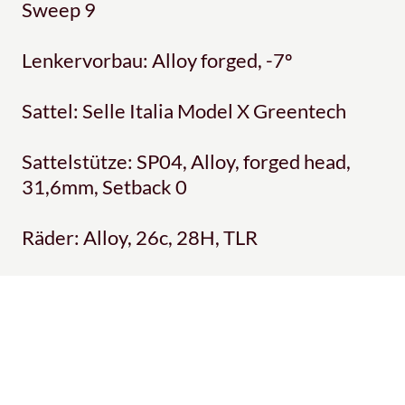
Sweep 9
Lenkervorbau: Alloy forged, -7º
Sattel: Selle Italia Model X Greentech
Sattelstütze: SP04, Alloy, forged head,
31,6mm, Setback 0
Räder: Alloy, 26c, 28H, TLR