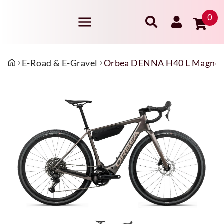
0
E-Road & E-Gravel
Orbea DENNA H40 L Magneti