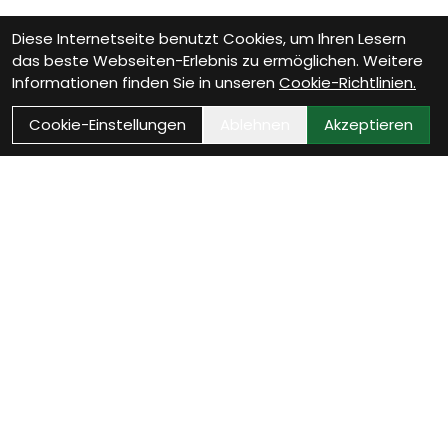
Diese Internetseite benutzt Cookies, um Ihren Lesern
das beste Webseiten-Erlebnis zu ermöglichen. Weitere
Informationen finden Sie in unseren
Cookie-Richtlinien.
Cookie-Einstellungen
Ablehnen
Akzeptieren
Wie können wir Dir
helfen?