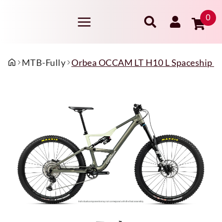
0
MTB-Fully
Orbea OCCAM LT H10 L Spaceship Gr