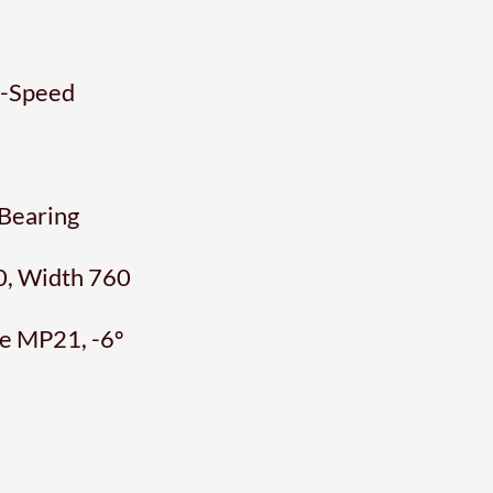
2-Speed
 Bearing
, Width 760
e MP21, -6º