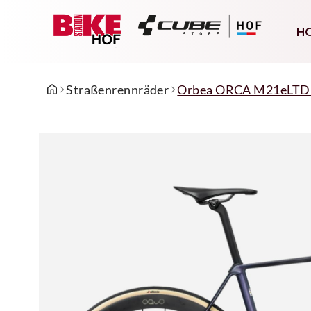
H
Straßenrennräder
Orbea ORCA M21eLTD P