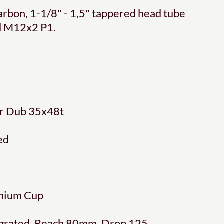
rbon, 1-1/8" - 1,5" tappered head tube
d M12x2 P1.
er Dub 35x48t
ed
inium Cup
grated, Reach 80mm, Drop 125