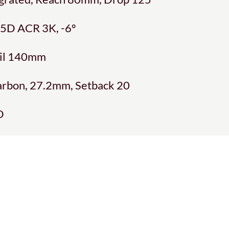
 5D ACR 3K, -6º
ail 140mm
arbon, 27.2mm, Setback 20
D