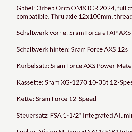
Gabel: Orbea Orca OMX ICR 2024, full ca
compatible, Thru axle 12x100mm, threa
Schaltwerk vorne: Sram Force eTAP AXS
Schaltwerk hinten: Sram Force AXS 12s
Kurbelsatz: Sram Force AXS Power Met
Kassette: Sram XG-1270 10-33t 12-Spe
Kette: Sram Force 12-Speed
Steuersatz: FSA 1-1/2" Integrated Alum
Lenker: Vision Metron 5D ACR EVO Inte