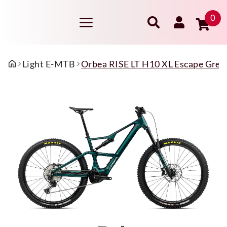
0
Light E-MTB
Orbea RISE LT H10 XL Escape Green 