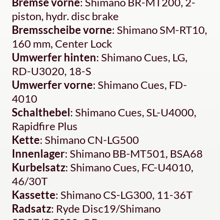
Bremse vorne
: Shimano BR-MT200, 2-
piston, hydr. disc brake
Bremsscheibe vorne
: Shimano SM-RT10,
160 mm, Center Lock
Umwerfer hinten
: Shimano Cues, LG,
RD-U3020, 18-S
Umwerfer vorne
: Shimano Cues, FD-
4010
Schalthebel
: Shimano Cues, SL-U4000,
Rapidfire Plus
Kette
: Shimano CN-LG500
Innenlager
: Shimano BB-MT501, BSA68
Kurbelsatz
: Shimano Cues, FC-U4010,
46/30T
Kassette
: Shimano CS-LG300, 11-36T
Radsatz
: Ryde Disc19/Shimano