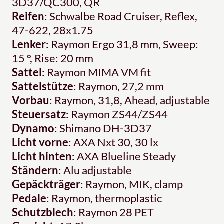
3D37/QC300, QR
Reifen
: Schwalbe Road Cruiser, Reflex,
47-622, 28x1.75
Lenker
: Raymon Ergo 31,8 mm, Sweep:
15 °, Rise: 20 mm
Sattel
: Raymon MIMA VM fit
Sattelstütze
: Raymon, 27,2 mm
Vorbau
: Raymon, 31,8, Ahead, adjustable
Steuersatz
: Raymon ZS44/ZS44
Dynamo
: Shimano DH-3D37
Licht vorne
: AXA Nxt 30, 30 lx
Licht hinten
: AXA Blueline Steady
Ständern
: Alu adjustable
Gepäckträger
: Raymon, MIK, clamp
Pedale
: Raymon, thermoplastic
Schutzblech
: Raymon 28 PET