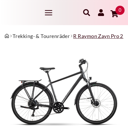
0
Trekking- & Tourenräder
R Raymon Zayn Pro 28" 