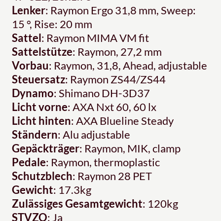
Lenker
: Raymon Ergo 31,8 mm, Sweep:
15 °, Rise: 20 mm
Sattel
: Raymon MIMA VM fit
Sattelstütze
: Raymon, 27,2 mm
Vorbau
: Raymon, 31,8, Ahead, adjustable
Steuersatz
: Raymon ZS44/ZS44
Dynamo
: Shimano DH-3D37
Licht vorne
: AXA Nxt 60, 60 lx
Licht hinten
: AXA Blueline Steady
Ständern
: Alu adjustable
Gepäckträger
: Raymon, MIK, clamp
Pedale
: Raymon, thermoplastic
Schutzblech
: Raymon 28 PET
Gewicht
: 17.3kg
Zulässiges Gesamtgewicht
: 120kg
STVZO
: Ja