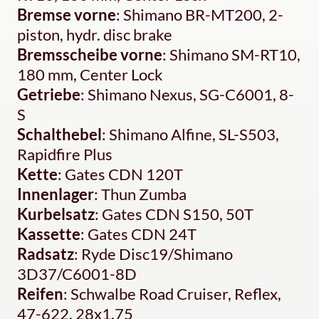
Bremse vorne
: Shimano BR-MT200, 2-
piston, hydr. disc brake
Bremsscheibe vorne
: Shimano SM-RT10,
180 mm, Center Lock
Getriebe
: Shimano Nexus, SG-C6001, 8-
S
Schalthebel
: Shimano Alfine, SL-S503,
Rapidfire Plus
Kette
: Gates CDN 120T
Innenlager
: Thun Zumba
Kurbelsatz
: Gates CDN S150, 50T
Kassette
: Gates CDN 24T
Radsatz
: Ryde Disc19/Shimano
3D37/C6001-8D
Reifen
: Schwalbe Road Cruiser, Reflex,
47-622, 28x1.75