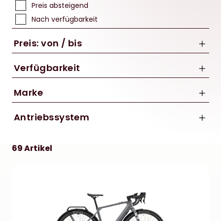
Preis absteigend
Nach verfügbarkeit
Preis: von / bis
Verfügbarkeit
Marke
bis
Conway
Antriebssystem
€
CUBE
Bosch
GHOST
69 Artikel
Moustache
Orbea