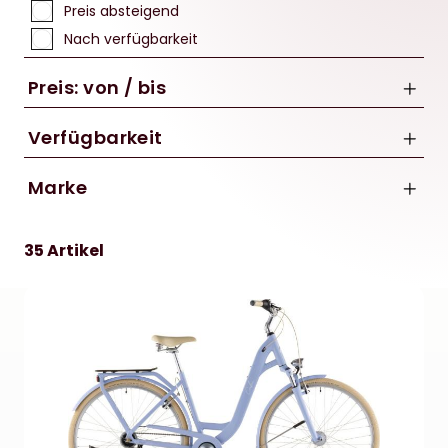
Preis absteigend
Nach verfügbarkeit
Preis: von / bis
Verfügbarkeit
Marke
bis
CUBE
€
35 Artikel
GHOST
Orbea