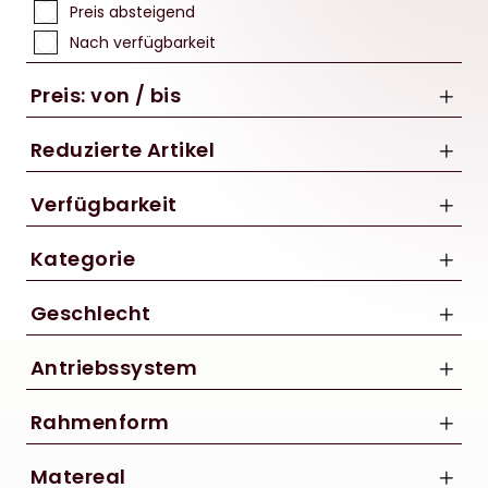
Preis absteigend
Nach verfügbarkeit
Preis: von / bis
Reduzierte Artikel
Nur Reduzierte Artikel anzeigen
Verfügbarkeit
bis
Kategorie
€
Aero Rennräder
Geschlecht
BMX & Dirt-Räder
Damen
Cityräder
Antriebssystem
Herren
E-Kompakt- & E-Faltrad
Bosch
Unisex
Rahmenform
E-Lastenrad
E-MTB Fully
Diamant
Matereal
E-MTB Hardtail