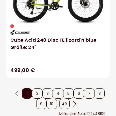
Cube Acid 240 Disc FE lizard'n'blue
Größe: 24"
499,00 €
1
2
3
4
5
6
7
8
9
10
...
49
Artikel pro Seite:
12
24
48
100