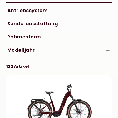
29"
625 Wh
Antriebssystem
Bosch
Sonderausstattung
Straßenausstattung
Rahmenform
Diamant
Modelljahr
Tiefeinstieg
2023
133 Artikel
2024