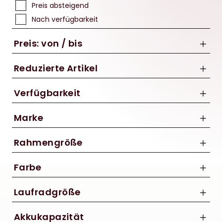
Preis absteigend
Nach verfügbarkeit
Preis: von / bis
Reduzierte Artikel
Nur Reduzierte Artikel anzeigen
Verfügbarkeit
bis
Marke
€
Conway
Rahmengröße
CUBE
49 cm
GHOST
Farbe
50 cm
Moustache
L
Laufradgröße
Orbea
R Raymon
27.5"
Akkukapazität