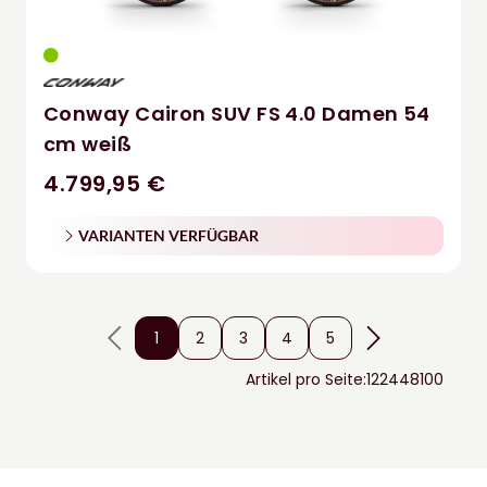
Conway Cairon SUV FS 4.0 Damen 54
cm weiß
4.799,95 €
VARIANTEN VERFÜGBAR
1
2
3
4
5
Artikel pro Seite:
12
24
48
100