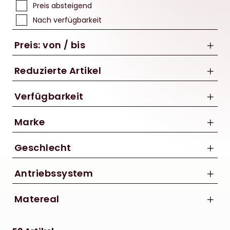
Preis absteigend
Nach verfügbarkeit
Preis: von / bis
Reduzierte Artikel
Nur Reduzierte Artikel anzeigen
Verfügbarkeit
bis
Marke
€
Conway
Geschlecht
CUBE
Unisex
GHOST
Antriebssystem
Orbea
Bosch
Matereal
R Raymon
Carbon